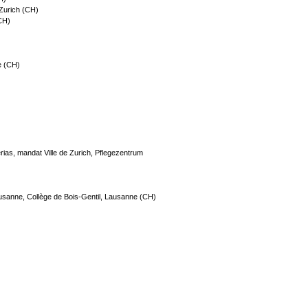
 Zurich (CH)
(CH)
ne (CH)
érias, mandat Ville de Zurich, Pflegezentrum
ausanne, Collège de Bois-Gentil, Lausanne (CH)