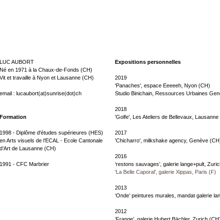
LUC AUBORT
Expositions personnelles
Né en 1971 à la Chaux-de-Fonds (CH)
Vit et travaille à Nyon et Lausanne (CH)
2019
'Panaches', espace Eeeeeh, Nyon (CH)
email : lucaubort(at)sunrise(dot)ch
Studio Binichain, Ressources Urbaines Ge
2018
Formation
'Golfe', Les Ateliers de Bellevaux, Lausanne
1998 - Diplôme d'études supérieures (HES)
2017
en Arts visuels de l’ECAL - Ecole Cantonale
'Chicharro', milkshake agency, Genève (CH
d’Art de Lausanne (CH)
2016
1991 - CFC Marbrier
‘restons sauvages’, galerie lange+pult, Zuri
'La Belle Caporal', galerie Xippas, Paris (F)
2013
‘Onde’ peintures murales, mandat galerie la
2012
‘Frange’, galerie Hubert Bächler, Zurich (CH