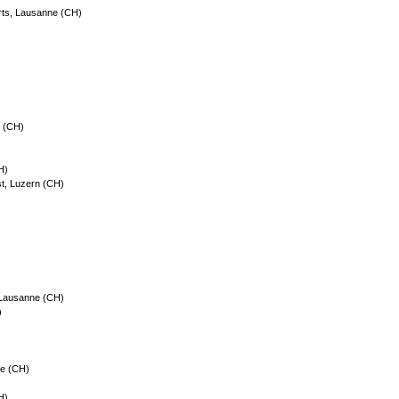
rts, Lausanne (CH)
e (CH)
H)
nst, Luzern (CH)
 Lausanne (CH)
)
ne (CH)
H)