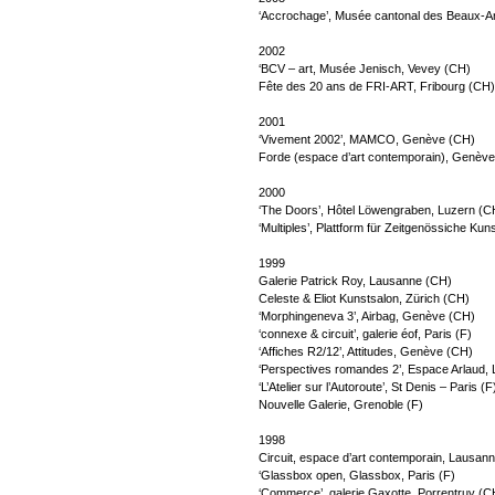
‘Accrochage’, Musée cantonal des Beaux-A
2002
‘BCV – art, Musée Jenisch, Vevey (CH)
Fête des 20 ans de FRI-ART, Fribourg (CH)
2001
‘Vivement 2002’, MAMCO, Genève (CH)
Forde (espace d’art contemporain), Genèv
2000
‘The Doors’, Hôtel Löwengraben, Luzern (C
‘Multiples’, Plattform für Zeitgenössiche Ku
1999
Galerie Patrick Roy, Lausanne (CH)
Celeste & Eliot Kunstsalon, Zürich (CH)
‘Morphingeneva 3’, Airbag, Genève (CH)
‘connexe & circuit’, galerie éof, Paris (F)
‘Affiches R2/12’, Attitudes, Genève (CH)
‘Perspectives romandes 2’, Espace Arlaud,
‘L’Atelier sur l’Autoroute’, St Denis – Paris (F
Nouvelle Galerie, Grenoble (F)
1998
Circuit, espace d’art contemporain, Lausan
‘Glassbox open, Glassbox, Paris (F)
‘Commerce’, galerie Gaxotte, Porrentruy (C