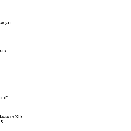
rich (CH)
(CH)
)
yon (F)
n, Lausanne (CH)
CH)