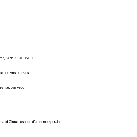
tes”, Série X, 2010/2011
ale des Arts de Paris
tes, section Vaud
tee
of Circuit, espace d’art contemporain,