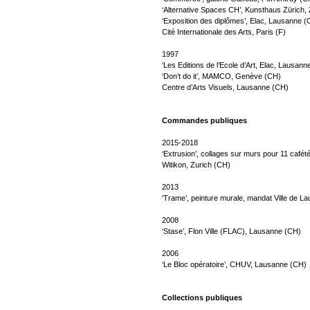
‘Alternative Spaces CH’, Kunsthaus Zürich,
‘Exposition des diplômes’, Elac, Lausanne 
Cité Internationale des Arts, Paris (F)
1997
‘Les Editions de l’Ecole d’Art, Elac, Lausan
‘Don’t do it’, MAMCO, Genève (CH)
Centre d’Arts Visuels, Lausanne (CH)
Commandes publiques
2015-2018
‘Extrusion’, collages sur murs pour 11 cafét
Witikon, Zurich (CH)
2013
‘Trame’, peinture murale, mandat Ville de L
2008
‘Stase’, Flon Ville (FLAC), Lausanne (CH)
2006
‘Le Bloc opératoire’, CHUV, Lausanne (CH)
Collections publiques