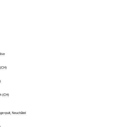
nève
 (CH)
)
ch (CH)
nge+pult, Neuchâtel
)