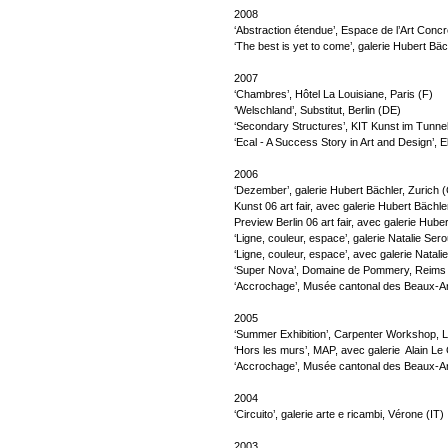
2008
‘Abstraction étendue’, Espace de l’Art Conc
‘The best is yet to come’, galerie Hubert Bä
2007
‘Chambres’, Hôtel La Louisiane, Paris (F)
‘Welschland’, Substitut, Berlin (DE)
‘Secondary Structures’, KIT Kunst im Tunnel
‘Ecal - A Success Story in Art and Design’,
2006
‘Dezember’, galerie Hubert Bächler, Zurich 
Kunst 06 art fair, avec galerie Hubert Bächle
Preview Berlin 06 art fair, avec galerie Huber
‘Ligne, couleur, espace’, galerie Natalie Sero
‘Ligne, couleur, espace’, avec galerie Natali
‘Super Nova’, Domaine de Pommery, Reims 
‘Accrochage’, Musée cantonal des Beaux-A
2005
‘Summer Exhibition’, Carpenter Workshop, 
‘Hors les murs’, MAP, avec galerie Alain Le 
‘Accrochage’, Musée cantonal des Beaux-A
2004
‘Circuito’, galerie arte e ricambi, Vérone (IT)
2003