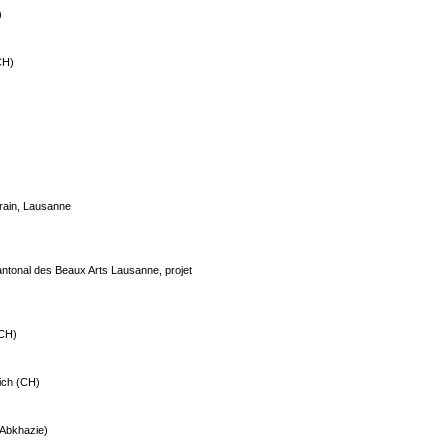
)
CH)
)
rain, Lausanne
cantonal des Beaux Arts Lausanne, projet
(CH)
rich (CH)
(Abkhazie)