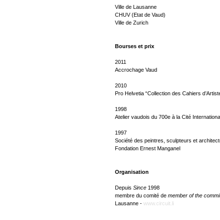
Ville de Lausanne
CHUV (Etat de Vaud)
Ville de Zurich
Bourses et prix
2011
Accrochage Vaud
2010
Pro Helvetia “Collection des Cahiers d’Artis
1998
Atelier vaudois du 700e à la Cité Internation
1997
Société des peintres, sculpteurs et architec
Fondation Ernest Manganel
Organisation
Depuis
Since
1998
membre du comité de
member of the commi
Lausanne -
www.circuit.li