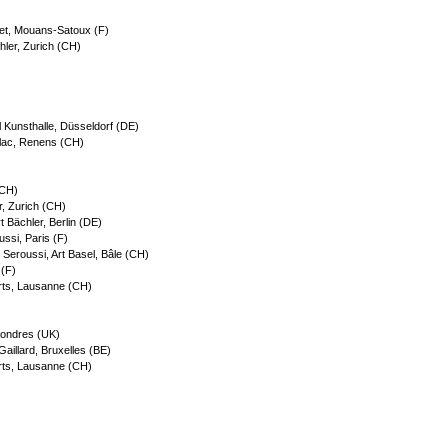
ret, Mouans-Satoux (F)
chler, Zurich (CH)
 Kunsthalle, Düsseldorf (DE)
 Elac, Renens (CH)
(CH)
r, Zurich (CH)
t Bächler, Berlin (DE)
ussi, Paris (F)
e Seroussi, Art Basel, Bâle (CH)
(F)
rts, Lausanne (CH)
Londres (UK)
Gaillard, Bruxelles (BE)
rts, Lausanne (CH)