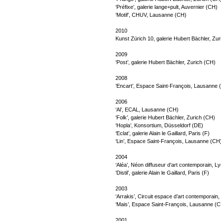
‘Préfixe’, galerie lange+pult, Auvernier (CH)
‘Motif’, CHUV, Lausanne (CH)
2010
Kunst Zürich 10, galerie Hubert Bächler, Zu
2009
‘Post’, galerie Hubert Bächler, Zurich (CH)
2008
‘Encart’, Espace Saint-François, Lausanne 
2006
‘Al’, ECAL, Lausanne (CH)
‘Folk’, galerie Hubert Bächler, Zurich (CH)
‘Hopla’, Konsortium, Düsseldorf (DE)
‘Eclat’, galerie Alain le Gaillard, Paris (F)
‘Lin’, Espace Saint-François, Lausanne (CH
2004
‘Aléa’, Néon diffuseur d’art contemporain, L
‘Distil’, galerie Alain le Gaillard, Paris (F)
2003
‘Arrakis’, Circuit espace d’art contemporai
‘Mais’, Espace Saint-François, Lausanne (
2001