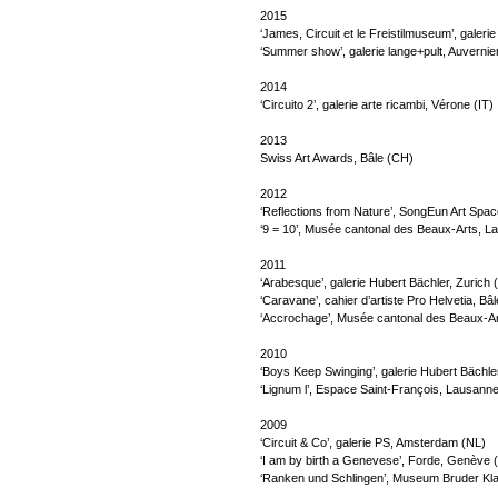
2015
‘James, Circuit et le Freistilmuseum’, galerie
‘Summer show’, galerie lange+pult, Auvernie
2014
‘Circuito 2’, galerie arte ricambi, Vérone (IT)
2013
Swiss Art Awards, Bâle (CH)
2012
‘Reflections from Nature’, SongEun Art Spac
‘9 = 10’, Musée cantonal des Beaux-Arts, 
2011
‘Arabesque’, galerie Hubert Bächler, Zurich
‘Caravane’, cahier d’artiste Pro Helvetia, Bâ
‘Accrochage’, Musée cantonal des Beaux-A
2010
‘Boys Keep Swinging’, galerie Hubert Bächle
‘Lignum l’, Espace Saint-François, Lausann
2009
‘Circuit & Co’, galerie PS, Amsterdam (NL)
‘I am by birth a Genevese’, Forde, Genève 
‘Ranken und Schlingen’, Museum Bruder Kl