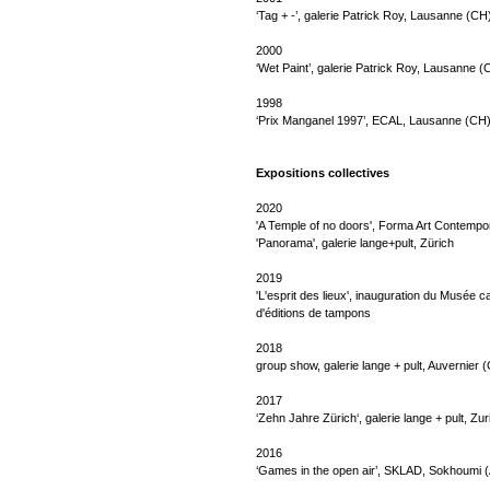
‘Tag + -’, galerie Patrick Roy, Lausanne (CH
2000
‘Wet Paint’, galerie Patrick Roy, Lausanne (
1998
‘Prix Manganel 1997’, ECAL, Lausanne (CH
Expositions collectives
2020
'A Temple of no doors', Forma Art Contempo
'Panorama', galerie lange+pult, Zürich
2019
'L'esprit des lieux', inauguration du Musée 
d'éditions de tampons
2018
group show, galerie lange + pult, Auvernier 
2017
‘Zehn Jahre Zürich‘, galerie lange + pult, Zu
2016
‘Games in the open air’, SKLAD, Sokhoumi 