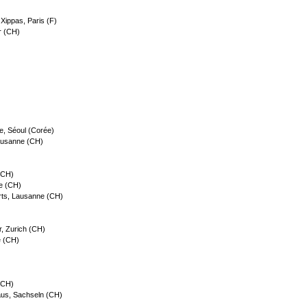
 Xippas, Paris (F)
r (CH)
e, Séoul (Corée)
Lausanne (CH)
 (CH)
le (CH)
rts, Lausanne (CH)
r, Zurich (CH)
e (CH)
(CH)
aus, Sachseln (CH)